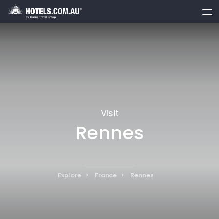
toggle
menu
Visit
Rennes
Explore
France
Rennes