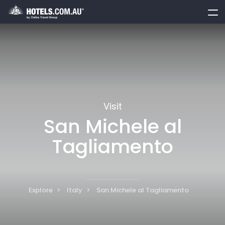
toggle
menu
Visit
San Michele al
Tagliamento
Explore
Italy
San Michele al Tagliamento