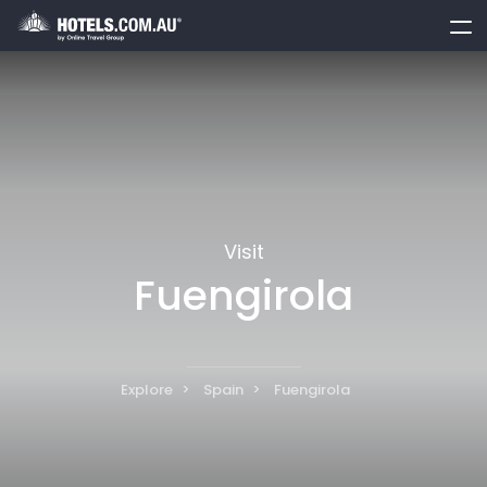
toggle
menu
Visit
Fuengirola
Explore
Spain
Fuengirola