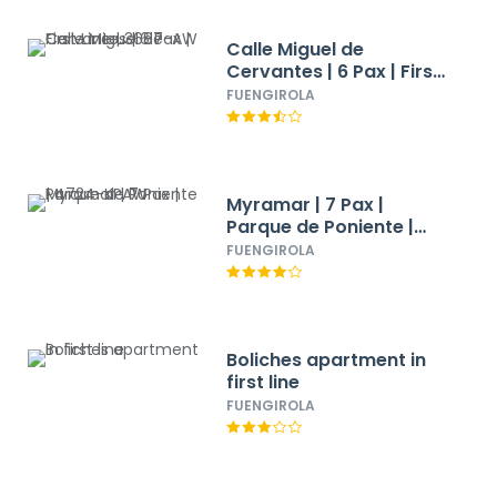
Calle Miguel de
Cervantes | 6 Pax | First
Line | 3687-AW
FUENGIROLA
Myramar | 7 Pax |
Parque de Poniente |
4724-KPAW
FUENGIROLA
Boliches apartment in
first line
FUENGIROLA