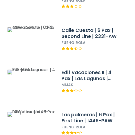
FUENGIROLA
Calle Cuesta | 6 Pax |
Second Line | 2331-AW
FUENGIROLA
Edif vacaciones II | 4
Pax | Las Lagunas |
2333-PA
MIJAS
Las palmeras | 6 Pax |
First Line | 1446-PAW
FUENGIROLA