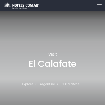
toggle
menu
Visit
El Calafate
Explore
Argentina
El Calafate